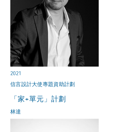
2021
信言設計大使專題資助計劃
「家+單元」計劃
林達