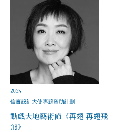
2024
信言設計大使專題資助計劃
動戲大地藝術節《再翅·再翅飛
飛》