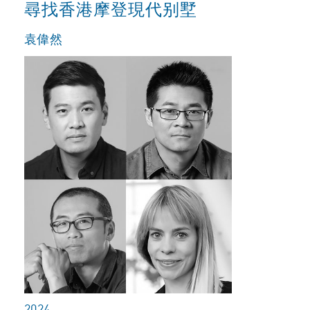
尋找香港摩登現代别墅
袁偉然
2024