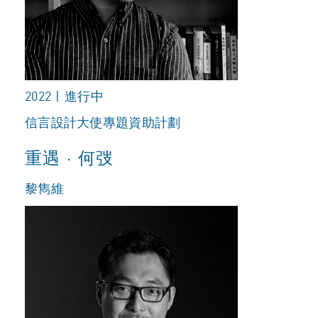
2022 | 進行中
信言設計大使專題資助計劃
重遇 · 何弢
黎雋維