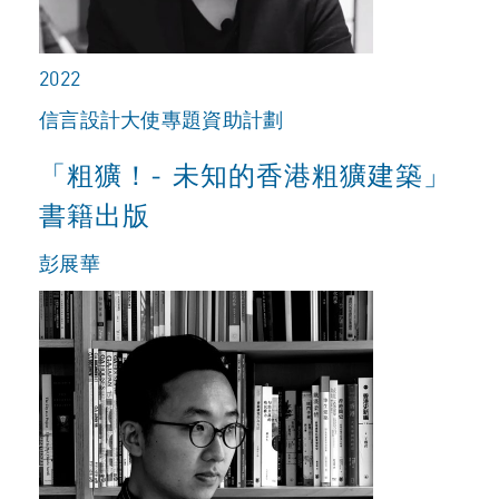
2022
信言設計大使專題資助計劃
「粗獷！‒ 未知的香港粗獷建築」
書籍出版
彭展華