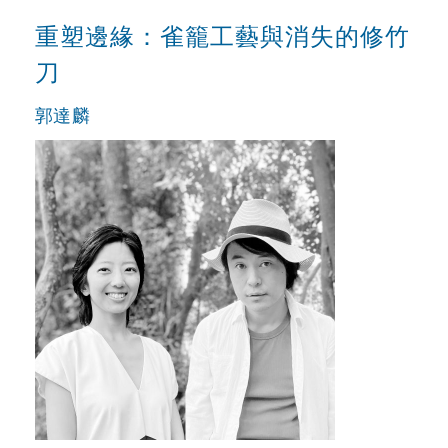
重塑邊緣：雀籠工藝與消失的修竹
刀
郭達麟