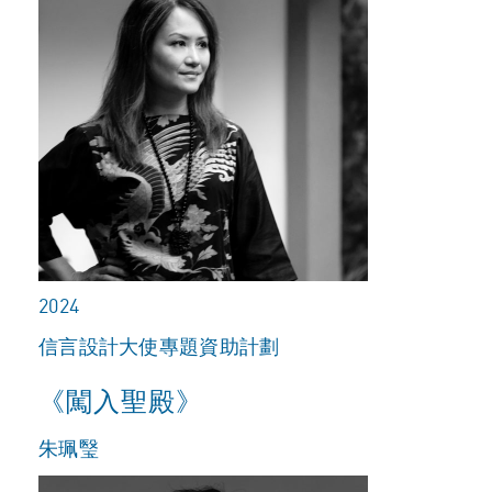
2024
信言設計大使專題資助計劃
《闖入聖殿》
朱珮瑿