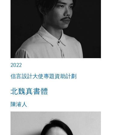
2022
信言設計大使專題資助計劃
北魏真書體
陳濬人