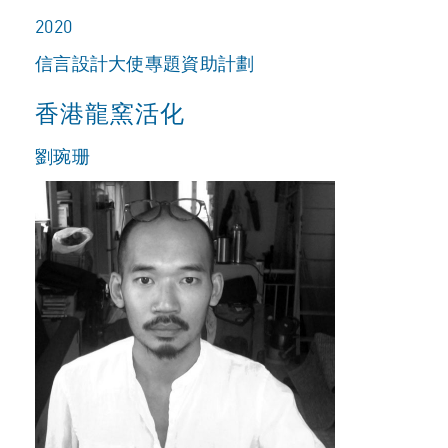
2020
信言設計大使專題資助計劃
香港龍窯活化
劉琬珊