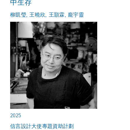
中生存
柳凱瑩, 王曉欣, 王顥霖, 龐宇靈
2025
信言設計大使專題資助計劃