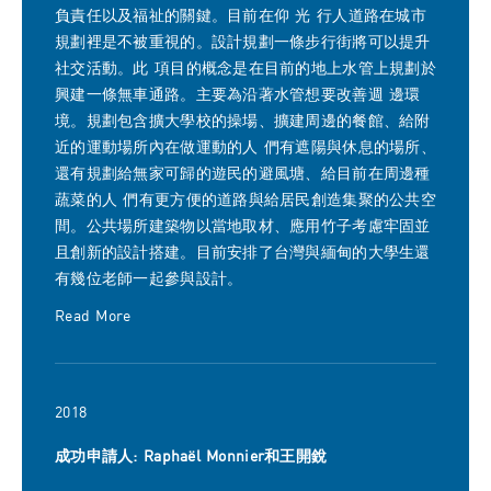
負責任以及福祉的關鍵。目前在仰 光 行人道路在城市
規劃裡是不被重視的。設計規劃一條步行街將可以提升
社交活動。此 項目的概念是在目前的地上水管上規劃於
興建一條無車通路。主要為沿著水管想要改善週 邊環
境。規劃包含擴大學校的操場、擴建周邊的餐館、給附
近的運動場所內在做運動的人 們有遮陽與休息的場所、
還有規劃給無家可歸的遊民的避風塘、給目前在周邊種
蔬菜的人 們有更方便的道路與給居民創造集聚的公共空
間。公共場所建築物以當地取材、應用竹子考慮牢固並
且創新的設計搭建。目前安排了台灣與緬甸的大學生還
有幾位老師一起參與設計。
Read More
2018
成功申請人: Raphaël Monnier和王開銳