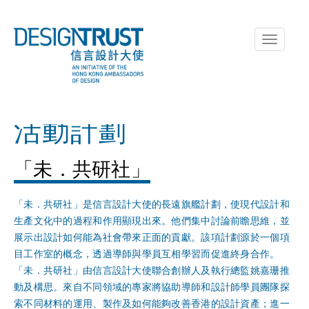
Toggle
navigati
活動計劃
「未．共研社」
「未．共研社」是信言設計大使的長遠旗艦計劃，使現代設計和
生產文化中的過程和作用顯現出來。他們集中討論前瞻思維，並
展示出設計如何能為社會帶來正面的貢獻。該項計劃源於一個項
目工作室的概念，透過導師與學員互相學習而促進終身合作。
「未．共研社」由信言設計大使聯合創辦人及執行總監姚嘉珊推
動及構思。來自不同領域的專家將協助導師和設計師學員團隊探
索不同材料的運用、製作及如何能夠改善香港的設計資產；進一