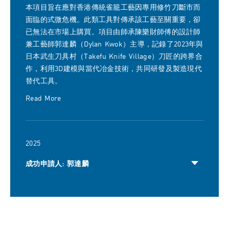
本項目旨在應對香港傳統雀籠工藝因專用修竹刀斷市而
面臨的式微危機。此類工具對傳承該工藝至關重要，卻
已無法在市場上購買。項目由師承陳樂財師傅的設計師
兼工藝師郭達麟（Dylan Kwok）主導，記錄了2023年與
日本武生刀具村（Takefu Knife Village）刀匠的跨界合
作，利用3D建模與當代冶金技術，共同研發及製造現代
替代工具。
Read More
2025
成功申請人: 郭達麟