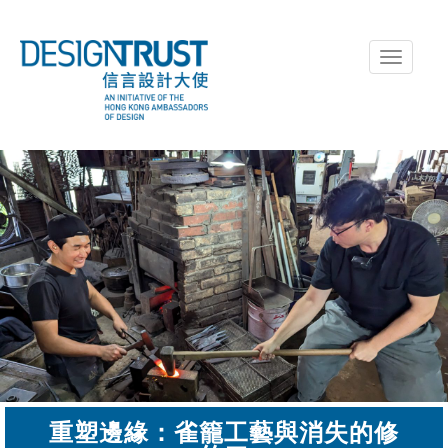
Toggle
navigati
重塑邊緣：雀籠工藝與消失的修