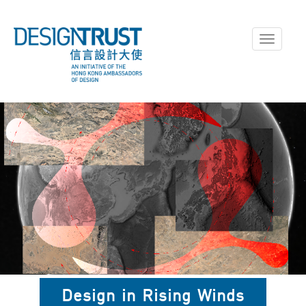
Toggle
navigati
逆風設計，相片由Flora Weil提
Design in Rising Winds
供