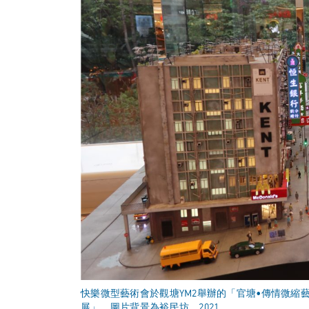
快樂微型藝術會於觀塘YM2舉辦的「官塘•傳情微縮
展」，圖片背景為裕民坊，2021