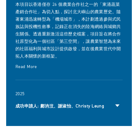
本項目以香港僅存 26 個農業合作社之一的「東涌蔬菜
產銷合作社」為切入點，探討北大嶼山的農業歷史。隨
著東涌迅速轉型為「機場城市」，本計劃透過參與式民
族誌與投機性敘事，記錄正在消失的陸海網絡與城鄉共
生關係。透過重新激活這些歷史檔案，項目旨在將合作
社原型化為一個社區「第三空間」，讓農業智慧為未來
的社區福利與城市設計提供啟發，並在後農業世代中開
拓人本關懷的新框架。
Read More
2025
成功申請人: 鄺汭汶、謝淑怡、Christy Leung