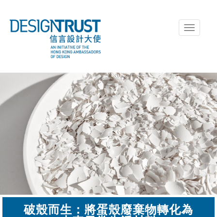
Toggle
navigati
破殼而生：將蛋殼廢棄物轉化為