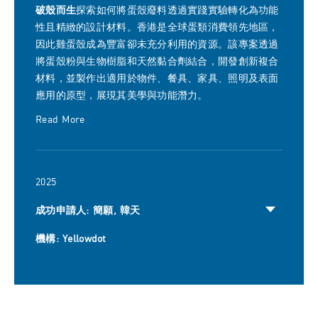
破殼而生
探索如何將蛋殼廢料透過實踐實驗轉化為功能
性且精緻的設計材料。香港是全球蛋類消費領先地區，
因此雞蛋殼成為豐富卻未充分利用的資源。該專案透過
將蛋殼粉與生物樹脂和天然黏合劑結合，開發創新複合
材料，並製作出適用於物件、餐具、家具、照明及表面
應用的原型，展現其美學與功能潛力。
Read More
2025
成功申請人: 簡願, 韓天
機構: Yellowdot