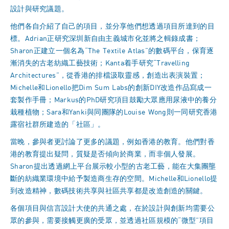
設計與研究議題。
他們各自介紹了自己的項目，並分享他們想透過項目所達到的目
標。Adrian正研究深圳新自由主義城市化並將之輯錄成書；
Sharon正建立一個名為“The Textile Atlas”的數碼平台，保育逐
漸消失的古老紡織工藝技術；Kanta着手研究“Travelling
Architectures”，從香港的排檔汲取靈感，創造出表演裝置；
Michelle和Lionello把Dim Sum Labs的創新DIY改造作品寫成一
套製作手冊；Markus的PhD研究項目鼓勵大眾應用尿液中的養分
栽種植物；Sara和Yanki與同團隊的Louise Wong則一同研究香港
露宿社群所建造的「社區」。
當晚，參與者更討論了更多的議題，例如香港的教育。他們對香
港的教育提出疑問，質疑是否傾向於商業，而非個人發展。
Sharon提出透過網上平台展示較小型的古老工藝，能在大集團壟
斷的紡織業環境中給予製造商生存的空間。Michelle和Lionello提
到改造精神，數碼技術共享與社區共享都是改造創造的關鍵。
各個項目與信言設計大使的共通之處，在於設計與創新均需要公
眾的參與，需要接觸更廣的受眾，並透過社區規模的“微型”項目