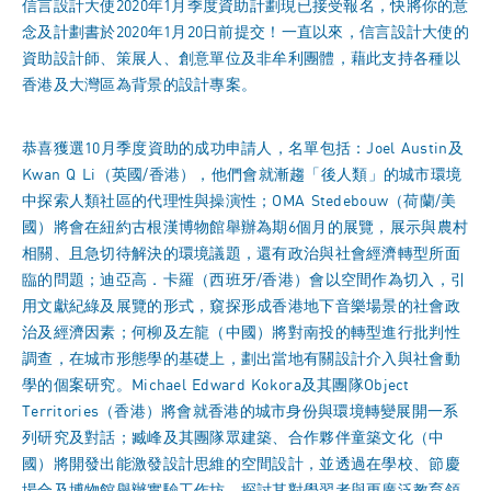
信言設計大使2020年1月季度資助計劃現已接受報名，快將你的意
念及計劃書於2020年1月20日前提交！一直以來，信言設計大使的
資助設計師、策展人、創意單位及非牟利團體，藉此支持各種以
香港及大灣區為背景的設計專案。
恭喜獲選10月季度資助的成功申請人，名單包括：
Joel Austin及
Kwan Q Li
（英國/香港），他們會就漸趨「後人類」的城市環境
中探索人類社區的代理性與操演性；
OMA Stedebouw
（荷蘭/美
國）將會在紐約古根漢博物館舉辦為期6個月的展覽，展示與農村
相關、且急切待解決的環境議題，還有政治與社會經濟轉型所面
臨的問題；
迪亞高．卡羅
（西班牙/香港）會以空間作為切入，引
用文獻紀綠及展覽的形式，窺探形成香港地下音樂場景的社會政
治及經濟因素；
何柳及左龍
（中國）將對南投的轉型進行批判性
調查，在城市形態學的基礎上，劃出當地有關設計介入與社會動
學的個案研究。Michael Edward Kokora及其團隊Object
Territories（香港）將會就香港的城市身份與環境轉變展開一系
列研究及對話；
臧峰及其團隊眾建築、合作夥伴童築文化
（中
國）將開發出能激發設計思維的空間設計，並透過在學校、節慶