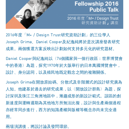
2016年度「M+ / Design Trust研究資助計劃」的三位學人
Joseph Grima、Daniel Cooper及紀逸純將於是次講座發表研究
成果。兩個獲選方案反映出計劃如何支持多元化的研究題材。
Daniel Cooper與紀逸純以〈76個國家與一個行政區：世界博覽會
中的香港〉為題，探究1970年於大阪舉行的日本萬國博覽會中，
設計、身分認同，以及殖民地既定觀念之間的複雜關係。
Joseph Grima在開放原始碼、分散式及非階層式的設計研究廣為
人知。他建基於過去的研究成果，以〈開放設計群島〉為題，探
討深圳及珠江三角洲地區中，漸趨成形的新設計範式。該區的創
新速度與運轉週期為其他地方所無法比擬，設計與生產兩個過程
亦經常同步進行，西方的知識產權與版權等概念亦尚未完全適
用。
兩場演講後，將設討論及發問環節。