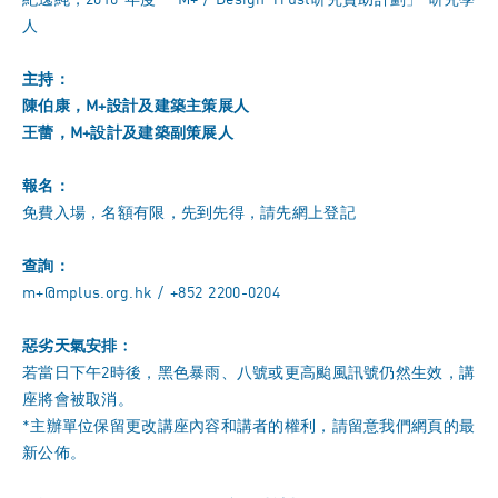
人
主持：
陳伯康，
M+
設計及建築主策展人
王蕾，
M+
設計及建築副策展人
報名：
免費入場，名額有限，先到先得，請先
網上登記
查詢：
m+@mplus.org.hk
/ +852 2200-0204
惡劣天氣安排﹕
若當日下午2時後，黑色暴雨、八號或更高颱風訊號仍然生效，講
座將會被取消。
*主辦單位保留更改講座內容和講者的權利，請留意我們網頁的最
新公佈。