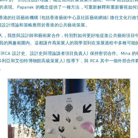
alvo 的「對抗性設計理論」概念應用於展覽製作過程。Mina 結合設計師兼理
表現。Papanek 的概念提供了一種方法，可重新解釋和重新審視如
曾在香港的社區藝術機構 (包括香港藝術中心及社區藝術網絡) 擔任文化
考了如何將設計理論和策略應用於香港的公共藝術策展。
策展人，我曾與設計師和藝術家合作，特別對如何更好地促進公共藝術項
我的興趣範圍內。這都讓作爲策展人的我學習到在策展過程中多種可能
asley博士 (RCA 設計史、設計史與理論讀者項目負責人) 保持密切合作。
r (維多利亞和艾伯特博物館高級策展人) 指導下，與 RCA 其中一個外部合
。