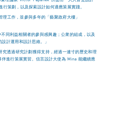
論家 Victor Papanek 所提出「人人皆是設計
何進行策劃，以及探索設計如何適應策展實踐。
行政管理工作，並參與多年的「藝聚政府大樓」
目中不同利益相關者的參與感興趣；公衆的組成，以及
的設計運用和設計思維。」
Mina 的研究透過研究計劃獲得支持，經過一連寸的歷史和理
作夥伴進行策展實習。信言設計大使為 Mina 能繼續應