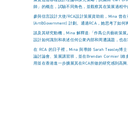
展覽透過各種設計理論和探究策略，試圖將 Carl Dis
師」的概念，試驗不同角色，並觀察其在策展過程中的
參與信言設計大使/RCA設計策展資助前，Mina 
(Art@Government) 計劃。通過RCA，她思
談及其研究動機，Mina 解釋道:「作爲公共藝術
設計如何識別和表述任何公衆內部和周遭議題，也在
在 RCA 的日子裡，Mina 與導師 Sarah Te
論討論會、策展講習班，並在Brendan Cormie
用並在香港進一步擴展其在RCA所做的研究感到高興