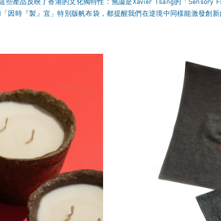
了香港的文化獨特性：無論是Xavier Tsang的「Sensory Frag
報告》和「因時『製』宜」特別版帆布袋，都提醒我們在逆境中同樣能激發創