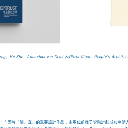
ng、He Zhe、Anouchka van Driel 及Olivia Chen，People's Architect
 Pack是信言設計大使：「因時『製』宜」的重要設計作品，由兩位前種子資助計劃