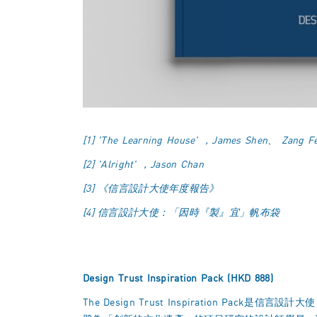
[1] 'The Learning House' ，James Shen、 Zang Fe
[2] 'Alright' ，Jason Chan
[3] 《信言設計大使年度報告》
[4] 信言設計大使：「因時『製』宜」帆布袋
Design Trust Inspiration Pack
(HKD 888)
The Design Trust Inspiration