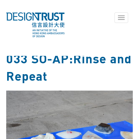
Toggle
navigati
033 SO-AP:Rinse and
Repeat