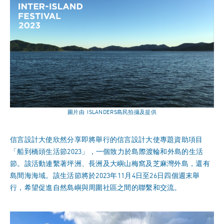
圖片由 ISLANDERS島民拍攝及提供
信言設計大使欣然分享即將舉行的信言設計大使專題資助項目
「船到橋頭生活節2023」，一個致力於島際渡輪和外島的生活
節。該活動連繫著坪洲、長洲及大嶼山梅窩及芝麻灣外島，還有
島間海海域。該生活節將於2023年11月4日至26日四個週末舉
行，希望促進自然島嶼與周圍社區之間的聯繫和交流。