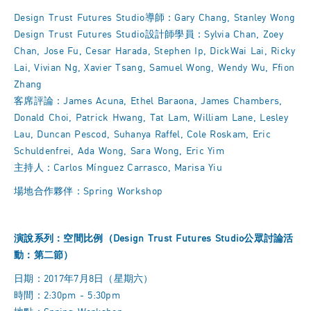
Design Trust Futures Studio導師：Gary Chang, Stanley Wong
Design Trust Futures Studio設計師學員：Sylvia Chan, Zoey
Chan, Jose Fu, Cesar Harada, Stephen Ip, DickWai Lai, Ricky
Lai, Vivian Ng, Xavier Tsang, Samuel Wong, Wendy Wu, Ffion
Zhang
客席評論：James Acuna, Ethel Baraona, James Chambers,
Donald Choi, Patrick Hwang, Tat Lam, William Lane, Lesley
Lau, Duncan Pescod, Suhanya Raffel, Cole Roskam, Eric
Schuldenfrei, Ada Wong, Sara Wong, Eric Yim
主持人：Carlos Mínguez Carrasco, Marisa Yiu
場地合作夥伴：Spring Workshop
演說系列：空間比例（Design Trust Futures Studio公眾討論活
動：第二節）
日期：2017年7月8日（星期六）
時間：2:30pm - 5:30pm