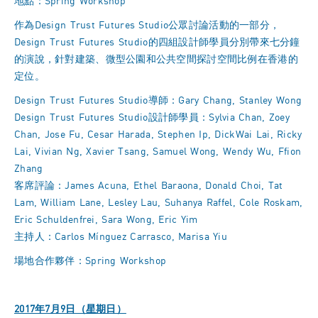
地點：Spring Workshop
作為Design Trust Futures Studio公眾討論活動的一部分，
Design Trust Futures Studio的四組設計師學員分別帶來七分鐘
的演說，針對建築、微型公園和公共空間探討空間比例在香港的
定位。
Design Trust Futures Studio導師：Gary Chang, Stanley Wong
Design Trust Futures Studio設計師學員：Sylvia Chan, Zoey
Chan, Jose Fu, Cesar Harada, Stephen Ip, DickWai Lai, Ricky
Lai, Vivian Ng, Xavier Tsang, Samuel Wong, Wendy Wu, Ffion
Zhang
客席評論：James Acuna, Ethel Baraona, Donald Choi, Tat
Lam, William Lane, Lesley Lau, Suhanya Raffel, Cole Roskam,
Eric Schuldenfrei, Sara Wong, Eric Yim
主持人：Carlos Mínguez Carrasco, Marisa Yiu
場地合作夥伴：Spring Workshop
2017年7月9日（星期日）