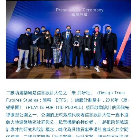
二陂坊遊樂場是信言設計大使之「未.共研社」（Design Trust
Futures Studios；簡稱「DTFS」）旗艦計劃當中，2018年《眾·
樂樂園》（PLAY IS FOR THE PEOPLE）項目啟動設計的四個先
導微型公園之一。公園的正式落成代表著信言設計大使一直不遺
餘力地連繫地區社群與公、私營機構的持份者，一起把跨領域設
計專才的研究和設計概念，轉化為具體貢獻香港社會或公共空間
的成果。二陂坊遊樂場「社區客廳」設計方案，把三個不同區域