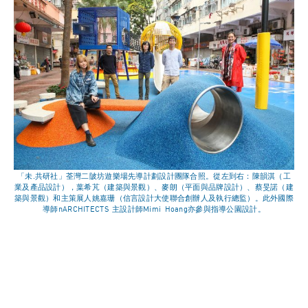
「未.共研社」荃灣二陂坊遊樂場先導計劃設計團隊合照。從左到右：陳韻淇（工
業及產品設計），葉希芃（建築與景觀）、麥朗（平面與品牌設計）、蔡旻諾（建
築與景觀）和主策展人姚嘉珊（信言設計大使聯合創辦人及執行總監）。此外國際
導師nARCHITECTS 主設計師Mimi Hoang亦參與指導公園設計。