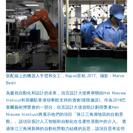
裝配線上的機器人手臂和女工，Rapoo雷柏 2017。攝影：Merve
Bedir
為慶祝自動化和設計的未來，信言設計大使將舉辦由Het Nieuwe
Instiuut和荷蘭駐香港領事館支持的酒會(僅限邀請)。作為2018巴
塞爾藝術博覽會的一部分，信言設計大使資助計劃得獎者Het
Nieuwe Instituut將展示他們的項目「珠江三角洲地區的自動景
觀」。該項目探討人工智能和自動化在生產性景觀中的介入。 透
過珠江三角洲新興的自動化勞動力結構的反思，該項目思考這些