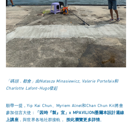
「碼頭．都會」由Natasza Minasiewicz, Valerie Portefaix和
Charlotte Lafont-Hugo發起
順帶一提，Yip Kai Chun、Myriem Alnet和Chan Chun Kit將會
參加信言大使：
「因時『製』宜」x MPAVILION墨爾本設計週線
上講座
，與世界各地社群接軌，
按此
瀏覽更多詳情
。