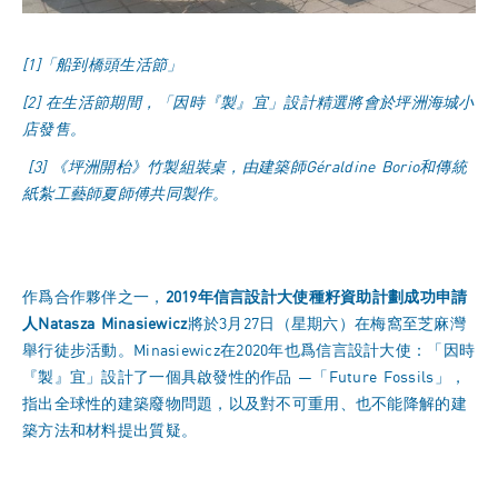
[1]
「船到橋頭生活節」
[2]
在生活節期間，「因時『製』宜」設計精選將會於坪洲海城小
店發售。
[3]
《坪洲開枱》竹製組裝桌，由建築師Géraldine Borio
和傳統
紙紮工藝師夏師傅共同製作。
作爲合作夥伴之一，
2019年信言設計大使種籽資助計劃成功申請
人Natasza Minasiewicz
將於3月27日（星期六）在梅窩至芝麻灣
舉行徒步活動。Minasiewicz在2020年也爲信言設計大使：「因時
『製』宜」設計了一個具啟發性的作品 —「Future Fossils」，
指出全球性的建築廢物問題，以及對不可重用、也不能降解的建
築方法和材料提出質疑。