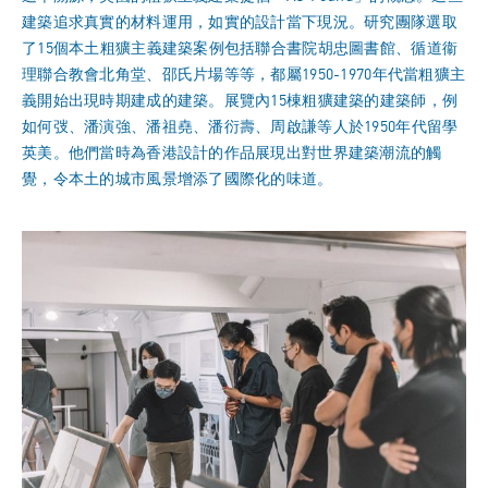
建築追求真實的材料運用，如實的設計當下現況。研究團隊選取
了15個本土粗獷主義建築案例包括聯合書院胡忠圖書館、循道衞
理聯合教會北角堂、邵氏片場等等，都屬1950-1970年代當粗獷主
義開始出現時期建成的建築。展覽內15棟粗獷建築的建築師，例
如何弢、潘演強、潘祖堯、潘衍壽、周啟謙等人於1950年代留學
英美。他們當時為香港設計的作品展現出對世界建築潮流的觸
覺，令本土的城市風景增添了國際化的味道。