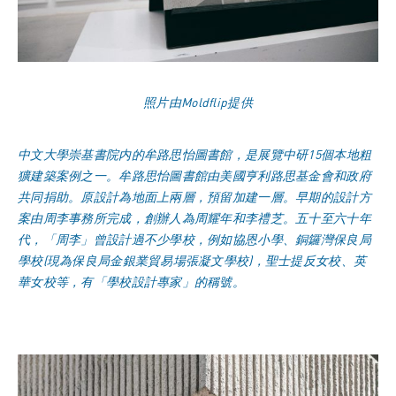
照片由Moldflip提供
中文大學崇基書院内的牟路思怡圖書館，是展覽中研15個本地粗
獷建築案例之一。牟路思怡圖書館由美國亨利路思基金會和政府
共同捐助。原設計為地面上兩層，預留加建一層。早期的設計方
案由周李事務所完成，創辦人為周耀年和李禮芝。五十至六十年
代，「周李」曾設計過不少學校，例如協恩小學、銅鑼灣保良局
學校(現為保良局金銀業貿易場張凝文學校)，聖士提反女校、英
華女校等，有「學校設計專家」的稱號。