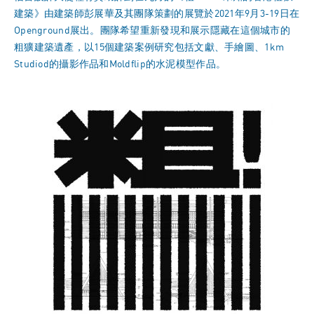
建築》由建築師彭展華及其團隊策劃的展覽於2021年9月3-19日在
Openground展出。團隊希望重新發現和展示隱藏在這個城市的
粗獷建築遺產，以15個建築案例研究包括文獻、手繪圖、1km
Studiod的攝影作品和Moldflip的水泥模型作品。