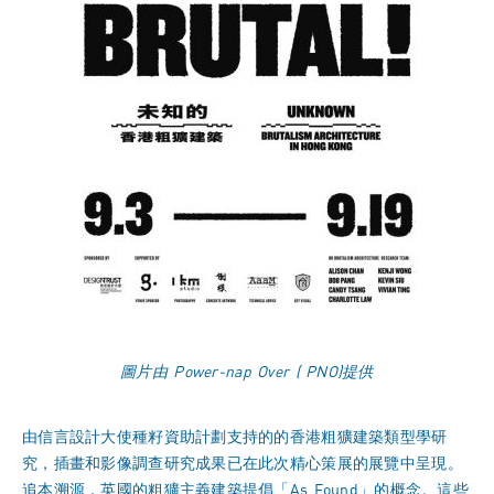
圖片由 Power-nap Over ( PNO)提供
由信言設計大使種籽資助計劃支持的的香港粗獷建築類型學研
究，插畫和影像調查研究成果已在此次精心策展的展覽中呈現。
追本溯源，英國的粗獷主義建築提倡「As Found」的概念。這些