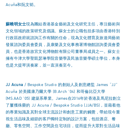
Acuña和阮文韬。
蘇曉明女士
現為團結香港基金藝術及文化研究主任，專注藝術與
文化領域的政策研究及倡議。蘇女士的公職包括多項由香港特別
行政區政府就諮詢工作有關的任命，現為文化體育及旅遊局藝術
發展諮詢委員會委員，及康樂及文化事務署博物館諮詢委員會委
員，也是香港故宮文化博物館有限公司董事局成員之一。蘇女士
擁有牛津大學聖凱瑟琳學院音樂學及民族音樂學碩士學位，本身
也是大提琴演奏家，並一直演奏至今。
JJ Acuna
/ Bespoke Studio 的創始人及創意總監 James “JJ”
Acuña 於美國康乃爾大學 (B.Arch '04) 和哥倫比亞大學
(MS.AAD '05) 建築系畢業。James在2016年於香港及馬尼拉創立
了屢獲殊榮的 JJ Acuna / Bespoke Studio (JJA/BS)，並藉着他
的專業知識及其對全球主流設計和創意工業的觸覺，帶給現今重
視生活品味及細節的客戶獨特定制的設計方案，包括酒店、餐
廳、零售空間、工作空間及住宅項目，從而提升大眾對生活品味