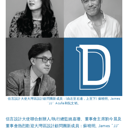
信言設計大使大灣區設計顧問團新成員：(由左至右邊，上至下) 蘇曉明, James
“JJ” Acuña和阮文韬。
信言設計大使聯合創辦人/執行總監姚嘉珊、董事會主席劉今晨及
董事會熱烈歡迎大灣區設計顧問團新成員：蘇曉明, James “JJ”