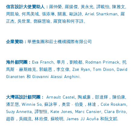
信言設計大使贊助人
：
羅仲榮, 羅揚傑, 黃永光, 譚載怡, 陳雅文,
周凱瑜, 何馬美域, 張添琳, 關蕙, 歐詠詩, Ariel Shartkman, 羅
正杰, 吳世業, 鄧蘇慧瑜, 羅寶瑜和何芓諄。
企業贊助
：
華懋集團和莊士機構國際有限公司
海外顧問團
：
Eva Franch, 畢月，劉曉都, Rodman Primack, 托
馬斯 · 赫斯維克, 郭錫恩，李立偉, Zoë Ryan, Tom Dixon, David
Gianotten 和 Giovanni Alessi Anghini.
大灣區設計顧問團
：
Arnault Castel, 陶威廉，邵達輝，陳伯康,
潘芷慇, Winnie So, 蘇詠寧，奥雷 · 伯曼，林達，Cole Roskam,
Suzy Annetta, 譚智恒, Kate Jones, Marc Cansier, Clara Brito,
趙蓉，吳鐵流, 林欣傑, 蘇曉明, James JJ Acuña 和阮文韜.