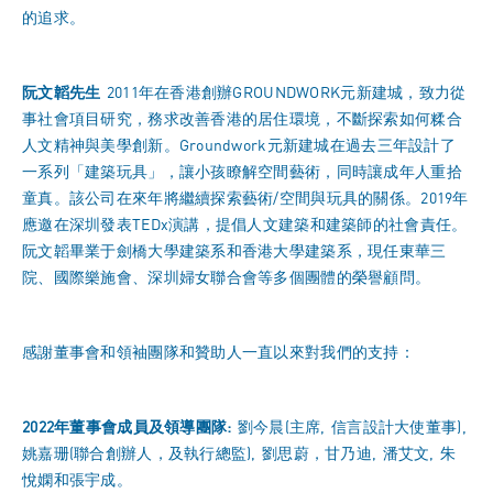
的追求。
阮文韜先生
2011年在香港創辦GROUNDWORK元新建城，致力從
事社會項目研究，務求改善香港的居住環境，不斷探索如何糅合
人文精神與美學創新。Groundwork元新建城在過去三年設計了
一系列「建築玩具」，讓小孩瞭解空間藝術，同時讓成年人重拾
童真。該公司在來年將繼續探索藝術/空間與玩具的關係。2019年
應邀在深圳發表TEDx演講，提倡人文建築和建築師的社會責任。
阮文韜畢業于劍橋大學建築系和香港大學建築系，現任東華三
院、國際樂施會、深圳婦女聯合會等多個團體的榮譽顧問。
感謝董事會和領袖團隊和贊助人一直以來對我們的支持：
2022
年董事會成員及領導團隊
:
劉今晨(主席, 信言設計大使董事),
姚嘉珊(聯合創辦人，及執行總監), 劉思蔚，甘乃迪, 潘艾文, 朱
悅嫻和張宇成。