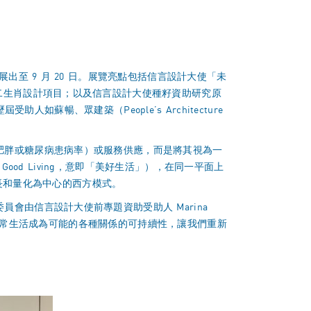
ura）展出至 9 月 20 日。展覽亮點包括信言設計大使「未
二生肖設計項目；以及信言設計大使種籽資助研究原
如蘇暢、眾建築（People’s Architecture
肥胖或糖尿病患病率）或服務供應，而是將其視為一
ood Living，意即「美好生活」），在同一平面上
以增長和量化為中心的西方模式。
由信言設計大使前專題資助受助人 Marina
為使日常生活成為可能的各種關係的可持續性，讓我們重新