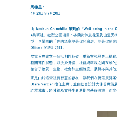
馬德里：
4月23日至9月20日
由
Izaskun Chinchilla
策劃的「
Well-being in the C
•共研社」微型公園項目：砵蘭街休息花園及山道天
型：李樂園的「你的溫室即是你的廚房、即是你的客廳」、林君翰
Office）的設計項目。
展覽旨在建立一個批判性框架，重新審視歷史上構建
種關連性狀態，取決於身體、社群與環境之間互動的質素。其
整合了物質、生物、社會和生態維度。展覽亦與其他文化傳統
正是由於這些祖傳智慧的存在，讓我們在挑選展覽案例
Otera Verzier 擔任主席，並由信言設計
詮釋城市，將其視為支持生命週期的基礎設施，而非