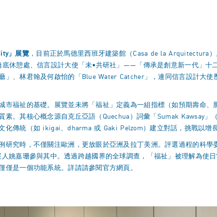
ity
」展覽
，目前正於馬德里西班牙建築館（Casa de la Arquitect
橋底休憩處、信言設計大使「未•共研社」——「傳承是創意新一代」十
及何啟怡的「Blue Water Catcher」，連同信言設計大使歷屆受助人
城市福祉的基礎。展覽並未將「福祉」定義為一組指標（如預期壽命、
核心概念源自克丘亞語（Quechua）詞彙「Sumak Kawsay」（G
（如 ikigai、dharma 或 Gaki Pelzom）建立對話，挑戰
研究時，不僅關注歐洲，更放眼於亞洲及拉丁美洲。評選過程的科學委員會
大使首席策展人姚嘉珊參與其中。透過跨越國界的全球調查，「福祉」被理解
僅僅是一個功能系統。詳請請參閱
官方網頁
。