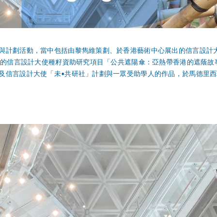
與計劃活動，當中包括由黎雋維策劃、於香港藝術中心展出的信言設計
言設計大使種籽資助研究項目「公共遮陽傘：亞熱帶香港的遮蔭故事」；Raffae
信言設計大使「未•共研社」計劃與一眾受助學人的作品，於馬德里西班