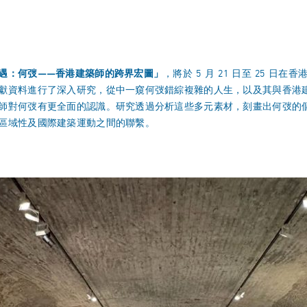
遇：何弢
——
香港建築師的跨界宏圖」
，將於 5 月 21 日至 25 
獻資料進行了深入研究，從中一窺何弢錯綜複雜的人生，以及其與香港
師對何弢有更全面的認識。研究透過分析這些多元素材，刻畫出何弢的
區域性及國際建築運動之間的聯繫。