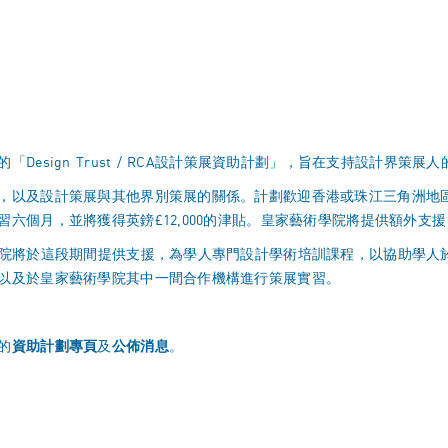
sign Trust / RCA設計策展資助計劃」，旨在支持設計界策展人
，以及設計策展與其他界別策展的關係。計劃歡迎香港或珠江三角洲地
六個月，並將獲得英鎊£12,000的津貼。皇家藝術學院將提供額外支
學院將於這段期間提供支援，為學人專門設計學術培訓課程，以協助學人
以及於皇家藝術學院其中一間合作機構進行策展實習。
的
資助計劃專頁
及
公佈消息
。