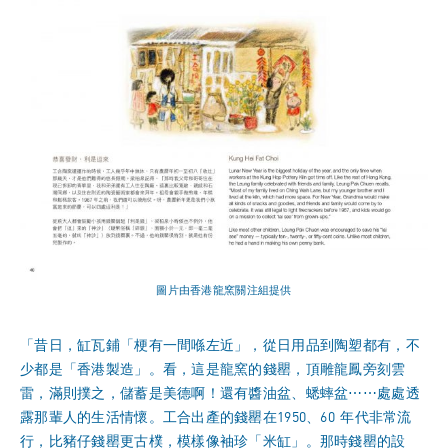
圖片由香港龍窯關注組提供
「昔日，缸瓦鋪「梗有一間喺左近」，從日用品到陶塑都有，不
少都是「香港製造」。看，這是龍窯的錢罌，頂雕龍鳳旁刻雲
雷，滿則撲之，儲蓄是美德啊！還有醬油盆、蟋蟀盆⋯⋯處處透
露那輩人的生活情懷。工合出產的錢罌在1950、60 年代非常流
行，比豬仔錢罌更古樸，模樣像袖珍「米缸」。那時錢罌的設