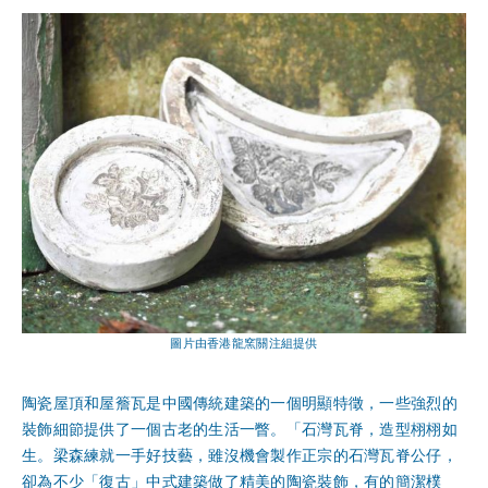
圖片由香港龍窯關注組提供
陶瓷屋頂和屋簷瓦是中國傳統建築的一個明顯特徵，一些強烈的
裝飾細節提供了一個古老的生活一瞥。「石灣瓦脊，造型栩栩如
生。梁森練就一手好技藝，雖沒機會製作正宗的石灣瓦脊公仔，
卻為不少「復古」中式建築做了精美的陶瓷裝飾，有的簡潔樸