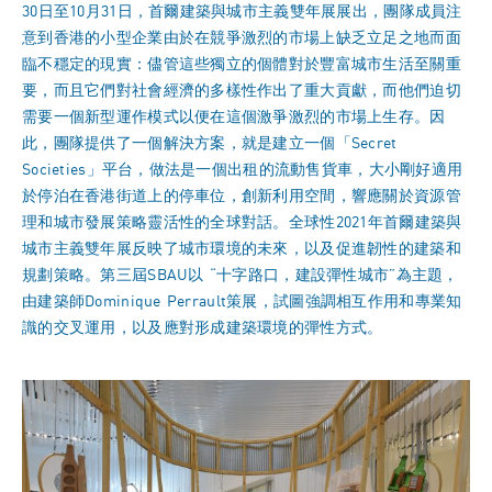
30日至10月31日，首爾建築與城市主義雙年展展出，團隊成員注
意到香港的小型企業由於在競爭激烈的市場上缺乏立足之地而面
臨不穩定的現實：儘管這些獨立的個體對於豐富城市生活至關重
要，而且它們對社會經濟的多樣性作出了重大貢獻，而他們迫切
需要一個新型運作模式以便在這個激爭激烈的市場上生存。因
此，團隊提供了一個解決方案，就是建立一個「Secret
Societies」平台，做法是一個出租的流動售貨車，大小剛好適用
於停泊在香港街道上的停車位，創新利用空間，響應關於資源管
理和城市發展策略靈活性的全球對話。全球性2021年首爾建築與
城市主義雙年展反映了城市環境的未來，以及促進韌性的建築和
規劃策略。第三屆SBAU以 “十字路口，建設彈性城市”為主題，
由建築師Dominique Perrault策展，試圖強調相互作用和專業知
識的交叉運用，以及應對形成建築環境的彈性方式。