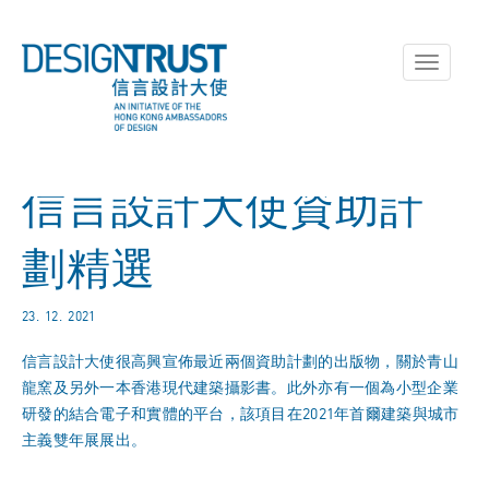
Toggle
navigati
信言設計大使資助計
劃精選
23. 12. 2021
信言設計大使很高興宣佈最近兩個資助計劃的出版物，關於青山
龍窯及另外一本香港現代建築攝影書。此外亦有一個為小型企業
研發的結合電子和實體的平台，該項目在2021年首爾建築與城市
主義雙年展展出。