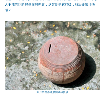
人不能忘記將錢儲在錢罌裏，到某刻把它打破，取出硬幣那快
感？
圖片由香港龍窯關注組提供