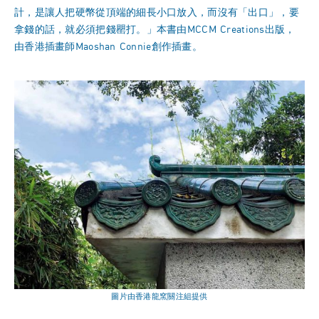
計，是讓人把硬幣從頂端的細長小口放入，而沒有「出口」，要
拿錢的話，就必須把錢罌打。」本書由MCCM Creations出版，
由香港插畫師Maoshan Connie創作插畫。
圖片由香港龍窯關注組提供