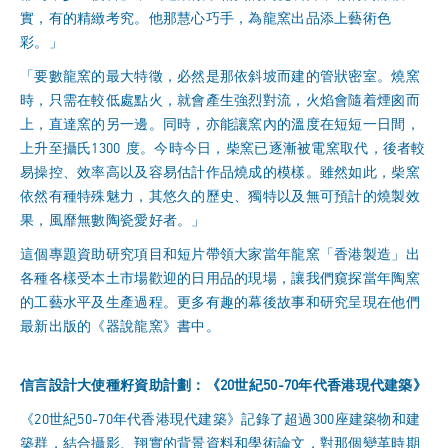
實，有的精緻考究。他那慧心巧手，為龍窯出品添上藝術色
彩。」
「要數龍窯的最大特徵，必然是那依斜坡而建的管狀密室。燒窯
時，只需在較低處點火，就會產生強烈對流，火焰會隨着煙囪而
上，直達窯的另一邊。同時，亦能讓窯內的溫度在短短一日間，
上升至攝氏1300 度。今時今日，柴窯已逐漸被電窯取代，後者較
易操控、效率高以及容易估計作品燒成的模樣。雖然如此，柴窯
依然有種特殊魅力，其悠久的歷史、獨特以及無可預計的燒製效
果，風靡無數陶瓷愛好者。」
這個專題資助研究項目和
短片
帶領大家當年龍窯「香港製造」出
各種各樣受本土市場歡迎的日用品的現場，讓我們窺探當年陶窯
的工藝水平及生產過程。更多有趣的幕後故事和研究呈現在他們
最新出版的《器說龍窯》書中。
信言設計大使種籽資助計劃：《20世紀50-70年代香港現代建築》
《20世紀50-70年代香港現代建築》記錄了超過300座建築物和建
築群，結合攝影、翔實的背景資料和學術論文，對那個變革時期