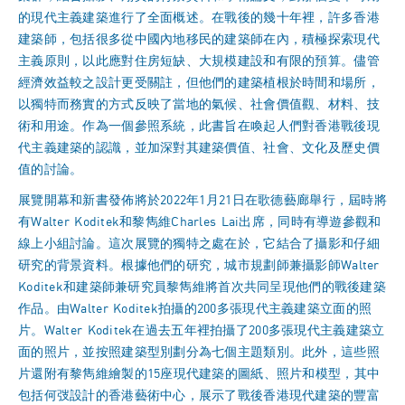
的現代主義建築進行了全面概述。在戰後的幾十年裡，許多香港
建築師，包括很多從中國內地移民的建築師在內，積極探索現代
主義原則，以此應對住房短缺、大規模建設和有限的預算。儘管
經濟效益較之設計更受關註，但他們的建築植根於時間和場所，
以獨特而務實的方式反映了當地的氣候、社會價值觀、材料、技
術和用途。作為一個參照系統，此書旨在喚起人們對香港戰後現
代主義建築的認識，並加深對其建築價值、社會、文化及歷史價
值的討論。
展覽開幕和新書發佈將於2022年1月21日在歌德藝廊舉行，屆時將
有Walter Koditek和黎雋維Charles Lai出席，同時有導遊參觀和
線上小組討論。這次展覽的獨特之處在於，它結合了攝影和仔細
研究的背景資料。根據他們的研究，城市規劃師兼攝影師Walter
Koditek和建築師兼研究員黎雋維將首次共同呈現他們的戰後建築
作品。由Walter Koditek拍攝的200多張現代主義建築立面的照
片。Walter Koditek在過去五年裡拍攝了200多張現代主義建築立
面的照片，並按照建築型別劃分為七個主題類別。此外，這些照
片還附有黎雋維繪製的15座現代建築的圖紙、照片和模型，其中
包括何弢設計的香港藝術中心，展示了戰後香港現代建築的豐富