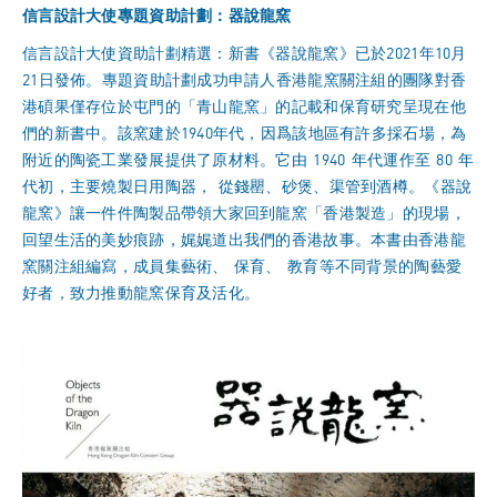
信言設計大使專題資助計劃：器說龍窯
信言設計大使資助計劃精選：新書《器說龍窯》已於2021年10月
21日發佈。專題資助計劃成功申請人香港龍窯關注組的團隊對香
港碩果僅存位於屯門的「青山龍窯」的記載和保育研究呈現在他
們的新書中。該窯建於1940年代，因爲該地區有許多採石場，為
附近的陶瓷工業發展提供了原材料。它由 1940 年代運作至 80 年
代初，主要燒製日用陶器， 從錢罌、砂煲、渠管到酒樽。《器說
龍窯》讓一件件陶製品帶領大家回到龍窯「香港製造」的現場，
回望生活的美妙痕跡，娓娓道出我們的香港故事。本書由香港龍
窯關注組編寫，成員集藝術、 保育、 教育等不同背景的陶藝愛
好者，致力推動龍窯保育及活化。