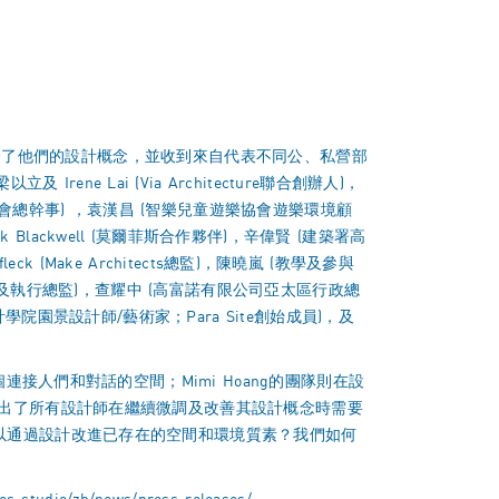
和簡介了他們的設計概念，並收到來自代表不同公、私營部
Irene Lai (Via Architecture聯合創辦人)，
會總幹事) ，袁漢昌 (智樂兒童遊樂協會遊樂環境顧
ark Blackwell (莫爾菲斯合作夥伴)，辛偉賢 (建築署高
Make Architects總監)，陳曉嵐 (教學及參與
人及執行總監)，查耀中 (高富諾有限公司亞太區行政總
園景設計師/藝術家；Para Site創始成員)，及
接人們和對話的空間；Mimi Hoang的團隊則在設
突出了所有設計師在繼續微調及改善其設計概念時需要
以通過設計改進已存在的空間和環境質素？我們如何