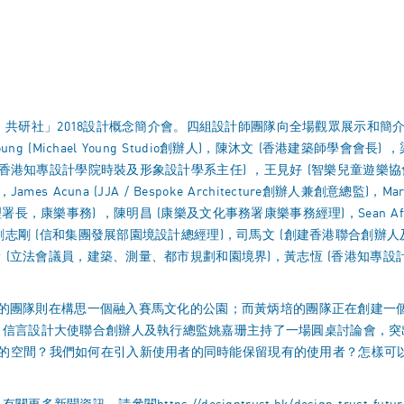
出「未．共研社」2018設計概念簡介會。四組設計師團隊向全場觀眾展示
Michael Young Studio創辦人)，陳沐文 (香港建築師學會會長) ，梁以立及 
 (香港知專設計學院時裝及形象設計學系主任) ，王見好 (智樂兒童遊樂協
 Acuna (JJA / Bespoke Architecture創辦人兼創意總監)，M
樂事務) ，陳明昌 (康樂及文化事務署康樂事務經理)，Sean Affleck (
，劉志剛 (信和集團發展部園境設計總經理)，司馬文 (創建香港聯合創辦
 (立法會議員，建築、測量、都市規劃和園境界)，黃志恆 (香港知專設計學院
ob的團隊則在構思一個融入賽馬文化的公園；而黃炳培的團隊正在創建一個連
，信言設計大使聯合創辦人及執行總監姚嘉珊主持了一場圓桌討論會，
的空間？我們如何在引入新使用者的同時能保留現有的使用者？怎樣可