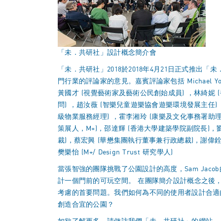
「未．共研社」設計概念簡介會
「未．共研社」2018於2018年4月21日正式推
門行業的評論家的意見。嘉賓評論家包括 Michael Young (
黃國才 (視覺藝術家及藝術公民創始成員) ，林綺妮
問) ，趙汝薇 (智樂兒童遊樂協會遊樂環境發展主任) ，James
級物業服務經理) ，霍李湘玲 (康樂及文化事務署助理署長，康
策展人，M+)，邵達輝 (香港大學建築學院副院長)
裁)，蔡宏興 (華懋集團執行董事兼行政總裁)，謝偉銓
樊樂怡 (M+/ Design Trust 研究學人)
當張智強的團隊挑戰了公園設計的高度，Sam Jac
計一個門前的可玩空間。 在團隊簡介設計概念之後
考慮的首要問題。我們如何為不同的使用者設計合適
創造合宜的公園？