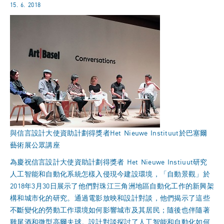
15. 6. 2018
與信言設計大使資助計劃得獎者Het Nieuwe Instituut於巴塞爾
藝術展公眾講座
為慶祝信言設計大使資助計劃得獎者 Het Nieuwe Instiuut研究
人工智能和自動化系統怎樣入侵現今建設環境，「自動景觀」於
2018年3月30日展示了他們對珠江三角洲地區自動化工作的新興架
構和城市化的研究。通過電影放映和設計對談，他們揭示了這些
不斷變化的勞動工作環境如何影響城市及其居民；隨後也伴隨著
雞尾酒和微型高爾夫球。設計對談探討了人工智能和自動化如何