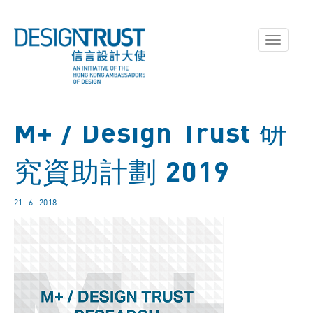
Toggle
navigati
M+ / Design Trust 研
究資助計劃 2019
21. 6. 2018