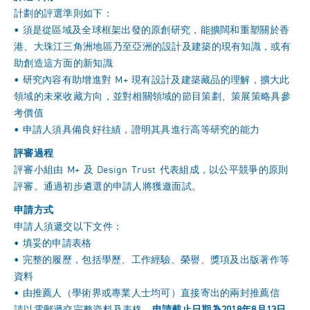
計劃的評選準則如下：
• 須是從區域及全球框架出發的原創研究，能擴闊和重塑關於香
港、大珠江三角洲地區乃至亞洲的設計及建築的現有知識，或有
助創造這方面的新知識
• 研究內容有助增進對 M+ 現有設計及建築藏品的理解，擴大此
領域的未來收藏方向，並對相關領域的節目策劃、策展策略具參
考價值
• 申請人須具備良好往績，證明其具進行高等研究的能力
評審過程
評審小組由 M+ 及 Design Trust 代表組成，以公平競爭的原則
評審。通過初步遴選的申請人將獲邀面試。
申請方式
申請人須遞交以下文件：
• 填妥的申請表格
• 完整的履歷，包括學歷、工作經驗、榮譽、獎項及出版著作等
資料
• 由推薦人（學術界或專業人士均可）直接寄出的兩封推薦信