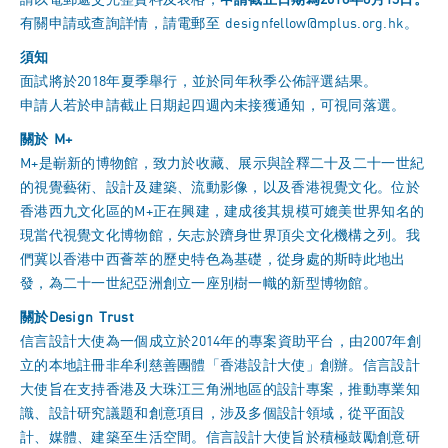
請以電郵遞交完整資料及表格，
申請截止日期為2018年8月13日。
有關申請或查詢詳情，請電郵至
designfellow@mplus.org.hk
。
須知
面試將於2018年夏季舉行，並於同年秋季公佈評選結果。
申請人若於申請截止日期起四週內未接獲通知，可視同落選。
關於 M+
M+是嶄新的博物館，致力於收藏、展示與詮釋二十及二十一世紀
的視覺藝術、設計及建築、流動影像，以及香港視覺文化。位於
香港西九文化區的M+正在興建，建成後其規模可媲美世界知名的
現當代視覺文化博物館，矢志於躋身世界頂尖文化機構之列。我
們冀以香港中西薈萃的歷史特色為基礎，從身處的斯時此地出
發，為二十一世紀亞洲創立一座別樹一幟的新型博物館。
關於Design Trust
信言設計大使為一個成立於2014年的專案資助平台，由2007年創
立的本地註冊非牟利慈善團體「香港設計大使」創辦。信言設計
大使旨在支持香港及大珠江三角洲地區的設計專案，推動專業知
識、設計研究議題和創意項目，涉及多個設計領域，從平面設
計、媒體、建築至生活空間。信言設計大使旨於積極鼓勵創意研