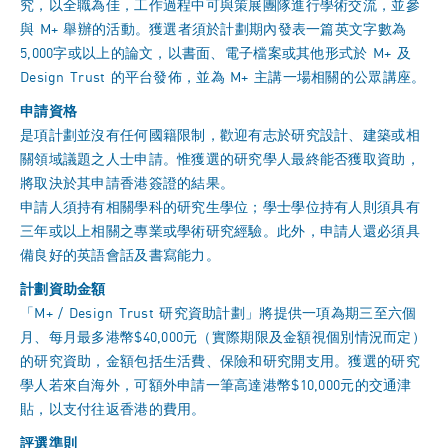
究，以全職為佳，工作過程中可與策展團隊進行學術交流，並參
與 M+ 舉辦的活動。獲選者須於計劃期內發表一篇英文字數為
5,000字或以上的論文，以書面、電子檔案或其他形式於 M+ 及
Design Trust 的平台發佈，並為 M+ 主講一場相關的公眾講座。
申請資格
是項計劃並沒有任何國籍限制，歡迎有志於研究設計、建築或相
關領域議題之人士申請。惟獲選的研究學人最終能否獲取資助，
將取決於其申請香港簽證的結果。
申請人須持有相關學科的研究生學位；學士學位持有人則須具有
三年或以上相關之專業或學術研究經驗。此外，申請人還必須具
備良好的英語會話及書寫能力。
計劃資助金額
「M+ / Design Trust 研究資助計劃」將提供一項為期三至六個
月、每月最多港幣$40,000元（實際期限及金額視個別情況而定）
的研究資助，金額包括生活費、保險和研究開支用。獲選的研究
學人若來自海外，可額外申請一筆高達港幣$10,000元的交通津
貼，以支付往返香港的費用。
評選準則