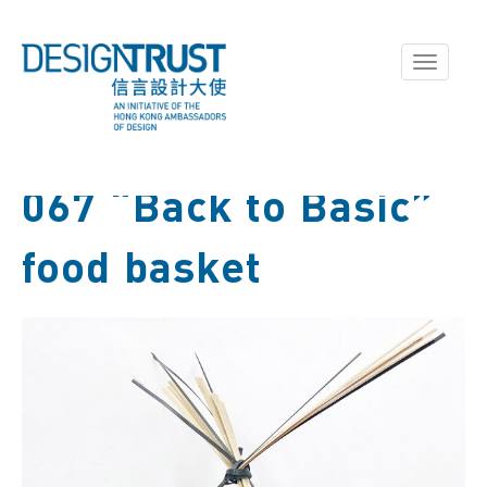
Toggle
navigati
067 “Back to Basic”
food basket