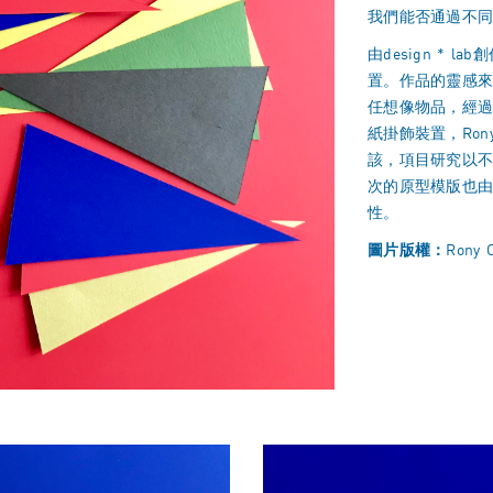
我們能否通過不
由design * l
置。作品的靈感
任想像物品，經過
紙掛飾裝置，Rony
該，項目研究以
次的原型模版也
性。
圖片版權：
Rony C