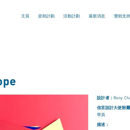
主頁
資助計劃
活動計劃
最新消息
贊助支
ope
設計者：
Rony Cha
信言設計大使附
學員
描述：