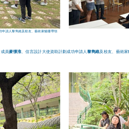
功申請人黎雋維及校友、藝術家貓珊帶領
會成員
麥憬淮
、信言設計大使資助計劃成功申請人
黎雋維
及校友、藝術家