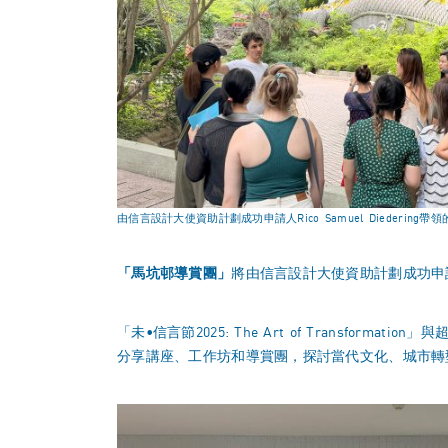
由信言設計大使資助計劃成功申請人Rico Samuel Diedering
「馬坑邨導賞團」
將由信言設計大使資助計劃成功申
「未•信言節2025: The Art of Trans
分享講座、工作坊和導賞團，探討當代文化、城市轉型