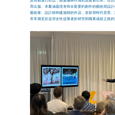
及周穎進行對話，姚嘉珊將作為對談嘉賓出席。信言設計
而出版。本書涵蓋現有和全新委約創作的藝術與設計作
藝術家、設計師和建築師的作品，並探尋時代背景、
常常橫亙於這些女性從業者的研究和職業成就之路的藩籬