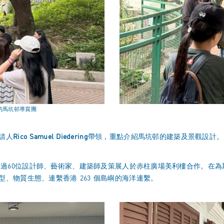
帶領的馬坑邨導賞團
請人
Rico Samuel Diedering
帶領，重點介紹馬坑邨的建築及景觀設計。
formation」與超過60位設計師、藝術家、建築師及策展人於赤柱廣場美利樓
、物質生態、連繫香港 263 個島嶼的海洋連繫。