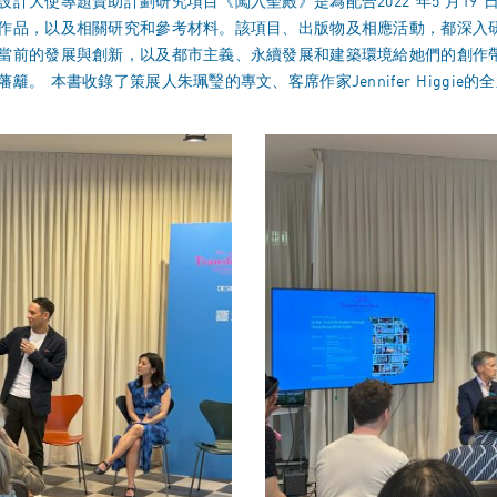
大使專題資助計劃研究項目《闖入聖殿》是為配合2022 年5 月19 日
品，以及相關研究和參考材料。該項目、出版物及相應活動，都深入研究生於
當前的發展與創新，以及都市主義、永續發展和建築環境給她們的創作
。 本書收錄了策展人朱珮瑿的專文、客席作家Jennifer Higgi