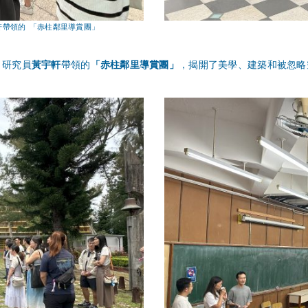
黃宇軒帶領的 「赤柱鄰里導賞團」
t 研究員
黃宇軒
帶領的
「赤柱鄰里導賞團」
，揭開了美學、建築和被忽略