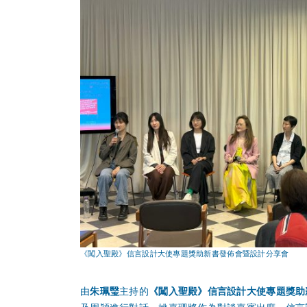
《闖入聖殿》信言設計大使專題獎助新書發佈會暨設計分享會
由
朱珮瑿
主持的
《闖入聖殿》信言設計大使專題獎助