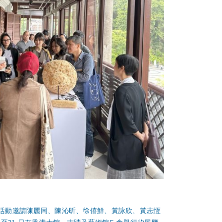
。該對話活動邀請陳麗同、陳沁昕、徐僖鮮、黃詠欣、黃志恆