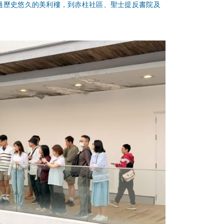
過歷史悠久的美利樓，到赤柱社區、聖士提反書院及