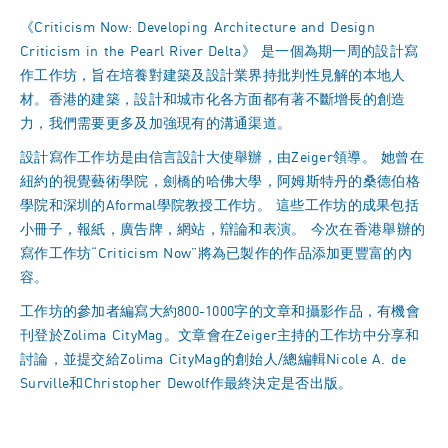
《Criticism Now: Developing Architecture and Design
Criticism in the Pearl River Delta》 是一個為期一周的設計寫
作工作坊，旨在培養對建築及設計業界持批判性見解的本地人
材。香港的建築，設計和城市化各方面都有著不斷增長的創造
力，我們需要更多及加強現有的溝通渠道。
設計寫作工作坊是由信言設計大使舉辦，由Zeiger領導。 她曾在
紐約的視覺藝術學院，劍橋的哈佛大學，阿姆斯特丹的桑德伯格
學院和深圳的Aformal學院教授工作坊。 這些工作坊的成果包括
小冊子，報紙，廣告牌，網站，辯論和表演。 今次在香港舉辦的
寫作工作坊“Criticism Now”將為已製作的作品添加更豐富的內
容。
工作坊的參加者編寫大約800-1000字的文章和攝影作品，有機會
刊登於Zolima CityMag。文章會在Zeiger主持的工作坊中分享和
討論，並提交給Zolima CityMag的創始人/總編輯Nicole A. de
Surville和Christopher Dewolf作最終決定是否出版。