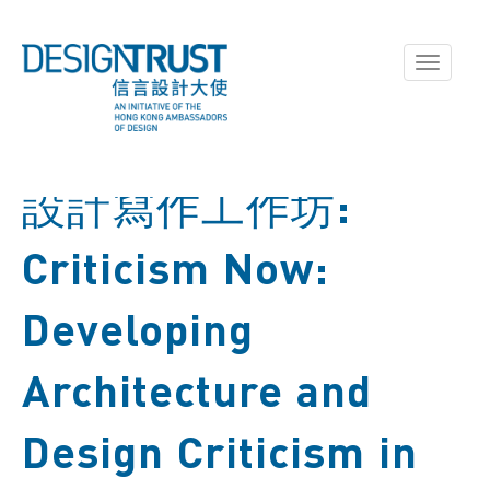
Toggle
navigati
設計寫作工作坊:
Criticism Now:
Developing
Architecture and
Design Criticism in