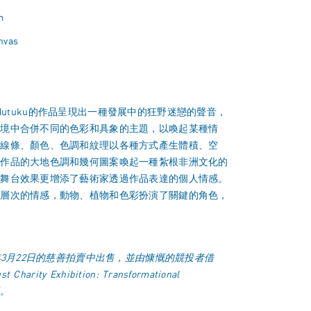
m
anvas
yao Mutuku的作品呈現出一種發展中的狂野迷戀的聲音，
環境中合併不同的色彩和具象的主題，以喚起某種情
、線條、顏色、色調和紋理以各種方式產生體積、空
。作品的大地色調和幾何圖案喚起一種紮根非洲文化的
的舞台效果更增添了藝術家透過作品表達的個人情感。
多層次的情感，動物、植物和色彩扮演了關鍵的角色，
。
5年3月22日的慈善拍賣中出售，並由慷慨的競投者借
st Charity Exhibition: Transformational
。