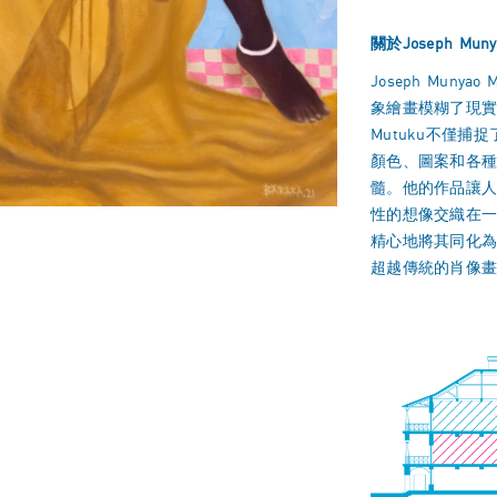
關於Joseph Muny
Joseph Mun
象繪畫模糊了現
Mutuku不僅
顏色、圖案和各
髓。他的作品讓
性的想像交織在
精心地將其同化
超越傳統的肖像