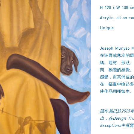
H 120 x W 100 c
Acrylic, oil on c
Unique
Joseph Mun
在狂野或寒冷的
緒。題材、形狀
間、動態的感覺
感覺，而其俏皮
在一幅畫中喚起
使作品栩栩如生
該作品已於202
出，在
Design Tru
Exceptions
中展覽