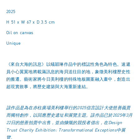
2025
H 51 x W 67 x D 3.5 cm
Oil on canvas
Unique
《來自大海的訊息》以蟻穎琳作品中的標誌性角色為特色。速遞
員小心翼翼地將載滿訊息的海貝送往目的地，象徵美利樓歷史性
的搬遷。藝術家將今日美利樓的特殊地板圖案融入畫中，創造出
超現實敘事，將歷史建築與大海重新連結。
該作品是為在赤柱廣場美利樓舉行的2025信言設計大使慈善義賣
而獨特創作，以回應歷史遺址和展覽主題。該作品已於2025年3月
22日的慈善拍賣中出售，並由慷慨的競投者借出，在
Design
Trust Charity Exhibition: Transformational Exceptions
中展
覽。