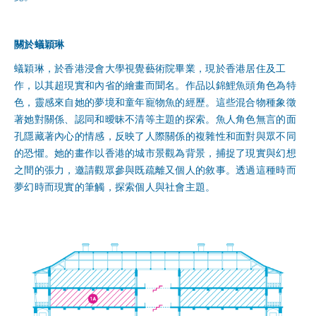
關於蟻穎琳
蟻穎琳，於香港浸會大學視覺藝術院畢業，現於香港居住及工
作，以其超現實和內省的繪畫而聞名。作品以錦鯉魚頭角色為特
色，靈感來自她的夢境和童年寵物魚的經歷。這些混合物種象徵
著她對關係、認同和曖昧不清等主題的探索。魚人角色無言的面
孔隱藏著內心的情感，反映了人際關係的複雜性和面對與眾不同
的恐懼。她的畫作以香港的城市景觀為背景，捕捉了現實與幻想
之間的張力，邀請觀眾參與既疏離又個人的敘事。透過這種時而
夢幻時而現實的筆觸，探索個人與社會主題。