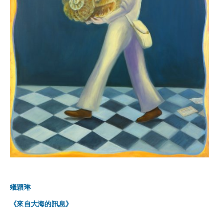
蟻穎琳
《來自大海的訊息》