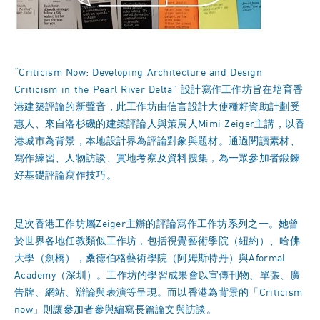
“Criticism Now: Developing Architecture and Design
Criticism in the Pearl River Delta” 設計寫作工作坊旨在培育香
港建築評論的新聲音，此工作坊由信言設計大使種籽資助計劃受
惠人、來自洛杉磯的建築評論人與策展人Mimi Zeiger主講，以香
港城市為背景，本地設計界為評論對象與題材。通過閱讀素材、
寫作練習、人物訪談、實地考察及資料搜集，為一眾參加者鍛鍊
好基礎評論寫作技巧。
是次香港工作坊屬Zeiger主辦的評論寫作工作坊系列之一。她曾
於世界各地任教類似工作坊，包括視覺藝術學院（紐約）、哈佛
大學（劍橋），桑德伯格藝術學院（阿姆斯特丹）與Aformal
Academy（深圳）。工作坊的學習成果會以宣傳刊物、單張、廣
告牌、網站、辯論與表演等呈現。而以香港為背景的「Criticism
now」則讓參加者參與編寫長篇論文與訪談。