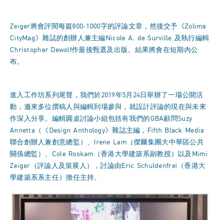
Zeiger將會評閱每篇800-1000字的評論文章，然後交予《Zolima
CityMag》雜誌的創辦人兼主編Nicole A. de Surville 及執行編輯
Christopher Dewolf作最後甄選及出版。結果將會在短期內公
布。
進入工作坊系列尾聲，我們於2019年5月24日舉辦了一場公開活
動，邀來多位撰稿人與編輯到場參與，就設計評論的現在與未來
作深入分享。編輯圓桌討論小組包括有我們的GBA顧問Suzy
Annetta（《Design Anthology》雜誌主編，Fifth Black Media
聯合創辦人兼創意總監）、Irene Lam（傑爾集團大中華區公共
關係總監）、Cole Roskam（香港大學建築系副教授）以及Mimi
Zeiger（評論人及策展人），討論由Eric Schuldenfrei（香港大
學建築系系主任）擔任主持。