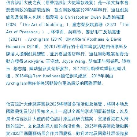
信言設計大使之夜（原香港設計大使籌款晚宴）是一項支持本會
慈善籌款的邀請製活動，首次籌款晚宴於2008年舉行。過往創意
總監及策展人包括：鄧愛嘉 & Christopher Owen 以及姚嘉珊
(2024 「The Art of Doubling」)，盧志榮及姚嘉珊（2023 「The
Art of Presence」），林偉而、吳燕玲、麥影彤二及姚嘉珊
（2021），Archigram (2019), OMA/Rem Koolhaas & David
Gianotten (2018)。 於2017年舉行的十週年籌款活動由傅厚民及
陳濬人擔綱創意總監，並於嘉里酒店舉行。過往籌款晚宴拍賣活
動亦獲得Stickyline, 王浩然, Joyce Wang, 胡如珊与郭锡恩, 譚燕
玉, 楊志超, 陳幼堅及黃炳培參加。2017年活動模式重新組織以
後，2018年由Rem Koolhaas擔任創意總監，2019年則由
Archigram擔任並將活動帶向更為廣泛的國際群體。
信言設計大使慈善籌款2025將舉辦多項活動及展覽，將與本地及
國際藝術及設計界知名人士一起以全新的形式開展新體驗，以及
展出信言設計大使的特色設計原型及研究檔案，宣揚香港在大灣
區的設計、文化及創意方面的前沿角色。2025年慈善籌款活動將
於2025巴塞爾藝術展合作共同慶祝，歡迎本地及國際社群蒞臨參