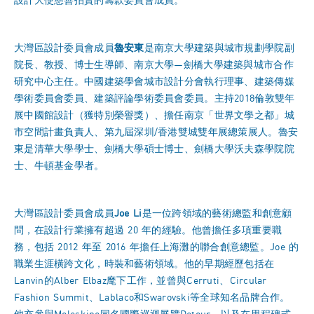
設計大使慈善拍賣的籌款委員會成員。
大灣區設計委員會成員
魯安東
是南京大學建築與城市規劃學院副
院長、教授、博士生導師、南京大學—劍橋大學建築與城市合作
研究中心主任。中國建築學會城市設計分會執行理事、建築傳媒
學術委員會委員、建築評論學術委員會委員。主持2018倫敦雙年
展中國館設計（獲特別榮譽獎）、擔任南京「世界文學之都」城
市空間計畫負責人、第九屆深圳/香港雙城雙年展總策展人。魯安
東是清華大學學士、劍橋大學碩士博士、劍橋大學沃夫森學院院
士、牛頓基金學者。
大灣區設計委員會成員
Joe Li
是一位跨領域的藝術總監和創意顧
問，在設計行業擁有超過 20 年的經驗。他曾擔任多項重要職
務，包括 2012 年至 2016 年擔任上海灘的聯合創意總監。Joe 的
職業生涯橫跨文化，時裝和藝術領域。他的早期經歷包括在
Lanvin的Alber Elbaz麾下工作，並曾與Cerruti、Circular
Fashion Summit、Lablaco和Swarovski等全球知名品牌合作。