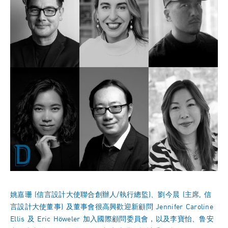
姚嘉珊 (信言設計大使聯合創辦人/執行總監)、劉今晨 (主席, 信
言設計大使董事) 及董事會很高興歡迎新顧問 Jennifer Caroline
Ellis 及 Eric Höweler 加入國際顧問委員會，以及李寶怡、鲁安