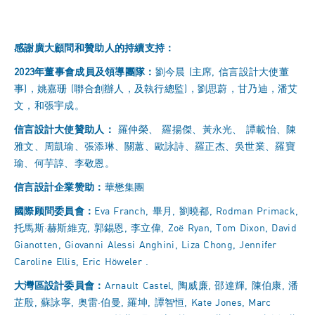
感謝廣大顧問和贊助人的持續支持：
2023
年董事會成員及領導團隊：
劉今晨 (主席, 信言設計大使董
事)，姚嘉珊 (聯合創辦人，及執行總監)，劉思蔚，甘乃迪，潘艾
文，和張宇成。
信言設計大使贊助人：
羅仲榮、 羅揚傑、黃永光、 譚載怡、陳
雅文、周凱瑜、張添琳、關蕙、歐詠詩、羅正杰、吳世業、羅寶
瑜、何芋諄、李敬恩。
信言設計企業赞助：
華懋集團
國際顾問委員會：
Eva Franch, 畢月, 劉曉都, Rodman Primack,
托馬斯·赫斯維克, 郭錫恩, 李立偉, Zoë Ryan, Tom Dixon, David
Gianotten, Giovanni Alessi Anghini, Liza Chong, Jennifer
Caroline Ellis, Eric Höweler .
大灣區設計委員會：
Arnault Castel, 陶威廉, 邵達輝, 陳伯康, 潘
芷殷, 蘇詠寧, 奥雷·伯曼, 羅坤, 譚智恒, Kate Jones, Marc