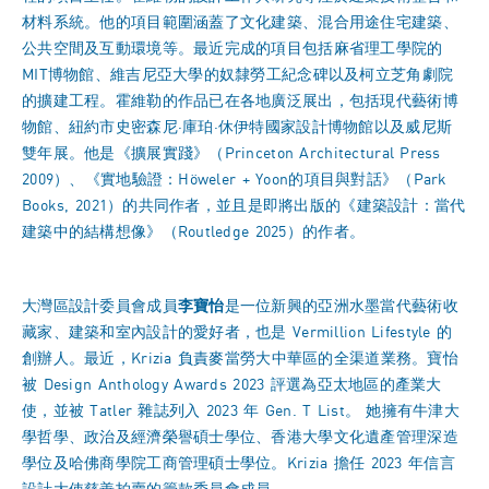
材料系統。他的項目範圍涵蓋了文化建築、混合用途住宅建築、
公共空間及互動環境等。最近完成的項目包括麻省理工學院的
MIT博物館、維吉尼亞大學的奴隸勞工紀念碑以及柯立芝角劇院
的擴建工程。霍維勒的作品已在各地廣泛展出，包括現代藝術博
物館、紐約市史密森尼·庫珀·休伊特國家設計博物館以及威尼斯
雙年展。他是《擴展實踐》（Princeton Architectural Press
2009）、《實地驗證：Höweler + Yoon的項目與對話》（Park
Books, 2021）的共同作者，並且是即將出版的《建築設計：當代
建築中的結構想像》（Routledge 2025）的作者。
大灣區設計委員會成員
李寶怡
是一位新興的亞洲水墨當代藝術收
藏家、建築和室內設計的愛好者，也是 Vermillion Lifestyle 的
創辦人。最近，Krizia 負責麥當勞大中華區的全渠道業務。寶怡
被 Design Anthology Awards 2023 評選為亞太地區的產業大
使，並被 Tatler 雜誌列入 2023 年 Gen. T List。 她擁有牛津大
學哲學、政治及經濟榮譽碩士學位、香港大學文化遺產管理深造
學位及哈佛商學院工商管理碩士學位。Krizia 擔任 2023 年信言