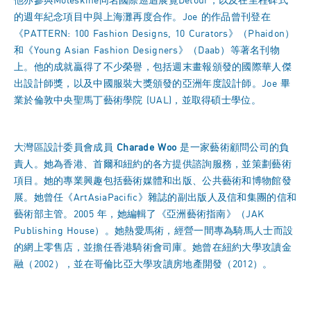
他亦參與Moleskine同名國際巡迴展覽Detour，以及在里程碑式
的週年紀念項目中與上海灘再度合作。Joe 的作品曾刊登在
《PATTERN: 100 Fashion Designs, 10 Curators》（Phaidon）
和《Young Asian Fashion Designers》（Daab）等著名刊物
上。他的成就贏得了不少榮譽，包括週末畫報頒發的國際華人傑
出設計師獎，以及中國服裝大獎頒發的亞洲年度設計師。Joe 畢
業於倫敦中央聖馬丁藝術學院 (UAL)，並取得碩士學位。
大灣區設計委員會成員
Charade Woo
是一家藝術顧問公司的負
責人。她為香港、首爾和紐約的各方提供諮詢服務，並策劃藝術
項目。她的專業興趣包括藝術媒體和出版、公共藝術和博物館發
展。她曾任《ArtAsiaPacific》雜誌的副出版人及信和集團的信和
藝術部主管。2005 年，她編輯了《亞洲藝術指南》（JAK
Publishing House）。她熱愛馬術，經營一間專為騎馬人士而設
的網上零售店，並擔任香港騎術會司庫。她曾在紐約大學攻讀金
融（2002），並在哥倫比亞大學攻讀房地產開發（2012）。