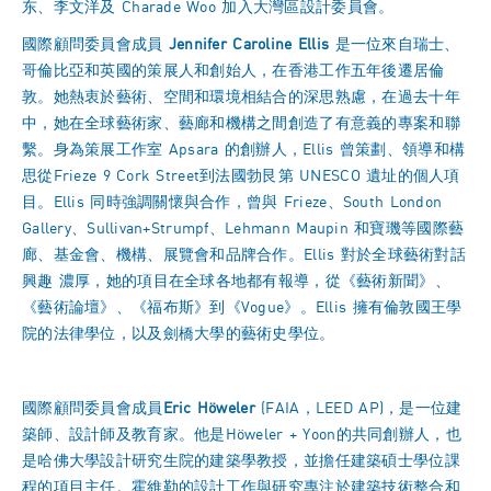
东、李文洋及 Charade Woo 加入大灣區設計委員會。
國際顧問委員會成員
Jennifer Caroline Ellis
是一位來自瑞士、
哥倫比亞和英國的策展人和創始人，在香港工作五年後遷居倫
敦。她熱衷於藝術、空間和環境相結合的深思熟慮，在過去十年
中，她在全球藝術家、藝廊和機構之間創造了有意義的專案和聯
繫。身為策展工作室 Apsara 的創辦人，Ellis 曾策劃、領導和構
思從Frieze 9 Cork Street到法國勃艮第 UNESCO 遺址的個人項
目。Ellis 同時強調關懷與合作，曾與 Frieze、South London
Gallery、Sullivan+Strumpf、Lehmann Maupin 和寶璣等國際藝
廊、基金會、機構、展覽會和品牌合作。Ellis 對於全球藝術對話
興趣 濃厚，她的項目在全球各地都有報導，從《藝術新聞》、
《藝術論壇》、《福布斯》到《Vogue》。Ellis 擁有倫敦國王學
院的法律學位，以及劍橋大學的藝術史學位。
國際顧問委員會成員
Eric Höweler
(FAIA，LEED AP)，是一位建
築師、設計師及教育家。他是Höweler + Yoon的共同創辦人，也
是哈佛大學設計研究生院的建築學教授，並擔任建築碩士學位課
程的項目主任。霍維勒的設計工作與研究專注於建築技術整合和