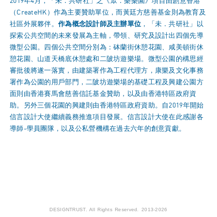
2019年4月，「未．共研社」之《眾．樂樂園》項目由創意香港
（CreateHK）作為主要贊助單位，而黃廷方慈善基金則為教育及
社區外展夥伴。
作為概念設計師及主辦單位
，「未．共研社」以
探索公共空間的未來發展為主軸，帶領、研究及設計出四個先導
微型公園。四個公共空間分別為：砵蘭街休憩花園、咸美頓街休
憩花園、山道天橋底休憩處和二陂坊遊樂場。微型公園的構思經
審批後將遂一落實，由建築署作為工程代理方，康樂及文化事務
署作為公園的用戶部門，二陂坊遊樂場的基礎工程及興建公園方
面則由香港賽馬會慈善信託基金贊助，以及由香港特區政府資
助。另外三個花園的興建則由香港特區政府資助。自2019年開始
信言設計大使繼續義務推進項目發展。信言設計大使在此感謝各
導師-學員團隊，以及公私營機構在過去六年的創意貢獻。
DESIGNTRUST. All Rights Reserved. 2013-2026