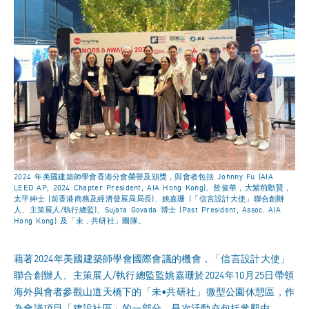
2024 年美國建築師學會香港分會榮譽及頒獎，與會者包括 Johnny Fu (AIA
LEED AP, 2024 Chapter President, AIA Hong Kong)、曾俊華，大紫荊勳賢，
太平紳士 (前香港商務及經濟發展局局長)、姚嘉珊 (「信言設計大使」聯合創辦
人、主策展人/執行總監)、Sujata Govada 博士 (Past President, Assoc. AIA
Hong Kong) 及「未．共研社」團隊。
藉著2024年美國建築師學會國際會議的機會，「信言設計大使」
聯合創辦人、主策展人/執行總監監姚嘉珊於2024年10月25日帶領
海外與會者參觀山道天橋下的「未•共研社」微型公園休憩區，作