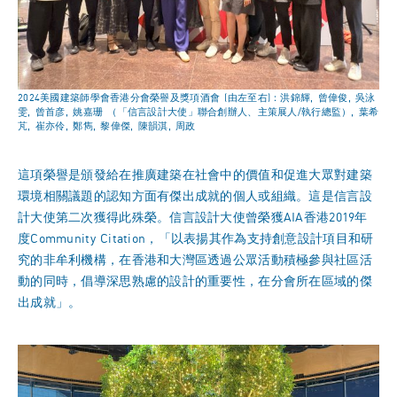
2024美國建築師學會香港分會榮譽及獎項酒會 (由左至右)：洪錦輝, 曾偉俊, 吳泳
雯, 曾首彦, 姚嘉珊 （「信言設計大使」聯合創辦人、主策展人/執行總監）, 葉希
芃, 崔亦伶, 鄭雋, 黎偉傑, 陳韻淇, 周政
這項榮譽是頒發給在推廣建築在社會中的價值和促進大眾對建築
環境相關議題的認知方面有傑出成就的個人或組織。這是信言設
計大使第二次獲得此殊榮。信言設計大使曾榮獲AIA香港2019年
度Community Citation，「以表揚其作為支持創意設計項目和研
究的非牟利機構，在香港和大灣區透過公眾活動積極參與社區活
動的同時，倡導深思熟慮的設計的重要性，在分會所在區域的傑
出成就」。