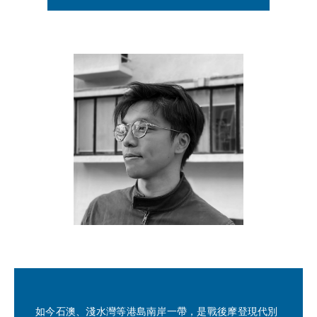
如今石澳、淺水灣等港島南岸一帶，是戰後摩登現代別