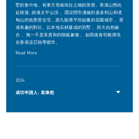
墅的集中地，有東方里維埃拉之稱的美譽。香港山勢此
起彼落; 繞過太平山頂， 隱沒鬧市邊緣的嘉多利山和渣
甸山的低密度住宅，跟九龍塘平坦如畫的花園城市， 形
成有趣的對比。以本地石材建成的別墅， 與大自然融
合， 無一不是富貴和的階級象徵， 如雨後春筍般湧現
在香港這亞熱帶都市。
Read More
2024
成功申請人: 袁偉然