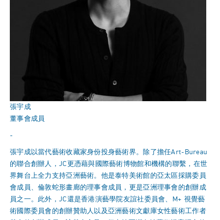
張宇成
董事會成員
-
張宇成以當代藝術收藏家身份投身藝術界。除了擔任Art-Bureau
的聯合創辦人，JC更憑藉與國際藝術博物館和機構的聯繫，在世
界舞台上全力支持亞洲藝術。他是泰特美術館的亞太區採購委員
會成員、倫敦蛇形畫廊的理事會成員，更是亞洲理事會的創辦成
員之一。此外，JC還是香港演藝學院友誼社委員會、M+ 視覺藝
術國際委員會的創辦贊助人以及亞洲藝術文獻庫女性藝術工作者