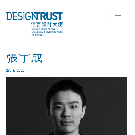
Toggle
navigati
張宇成
29. 6. 2022