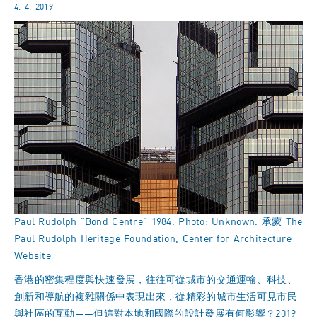
4. 4. 2019
Paul Rudolph "Bond Centre" 1984. Photo: Unknown. 承蒙 The
Paul Rudolph Heritage Foundation, Center for Architecture
Website
香港的密集程度與快速發展，往往可從城市的交通運輸、科技、
創新和導航的複雜關係中表現出來，從精彩的城市生活可見市民
與社區的互動——但這對本地和國際的設計發展有何影響？2019