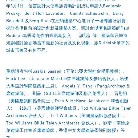
年3月1日，信言設計大使專題資助計劃成功申請人Benjamin
Prosky、Berit Hoff Lavender、 Camila Schaulsohn、Barry
Bergdoll 及Seng Kuan在紐約建築中心進行了一場專題研討會，
探討香港目前的設計創新及建築方案。研討會以著名建築師Paul
Rudolph為香港創作的圖紙為切入——讓設計師、建築師及城市
規劃者討論香港當下最新的社會及文化現象，跟Ruldolph筆下的
城市形象又有何不同。
重點講者包括Saskia Sassen（哥倫比亞大學社會學系教授）、
Mark Lee （Johnston Marklee首席建築師及創始合伙人，哈佛
大學設計學院建築系主席)、 Angela Y. Pang（PangArchitect首
席建築師）、劉晶（SO-IL首席建築師及聯合創辦人）、曹慰祖
（美國建築師協會院士，Tsao & McKown Architects 聯合創辦
人）、錢以佳（美國建築師學會成員，Tod Williams Billie Tsien
Architects 合伙人）、Tod Williams（美國建築師協會院士，
Tod Williams Billie Tsien Architects 合伙人）、劉珩（南沙原
創建築工作室首席建築師，香港中文大學建築學院副教授）等
等。